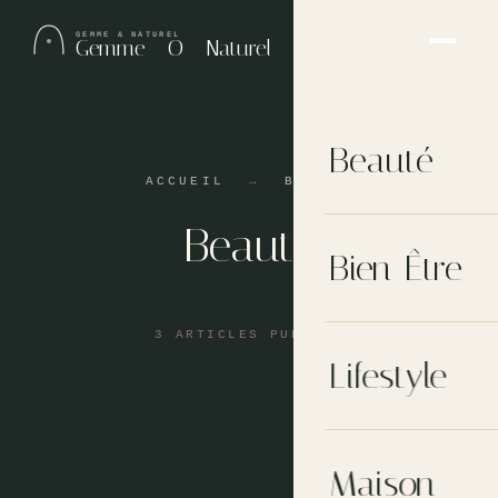
GEMME & NATUREL
Gemme —O— Naturel
Beauté
ACCUEIL
→
BEAUTÉ
Beauté
Bien-Être
3 ARTICLES PUBLIÉS
Lifestyle
Maison